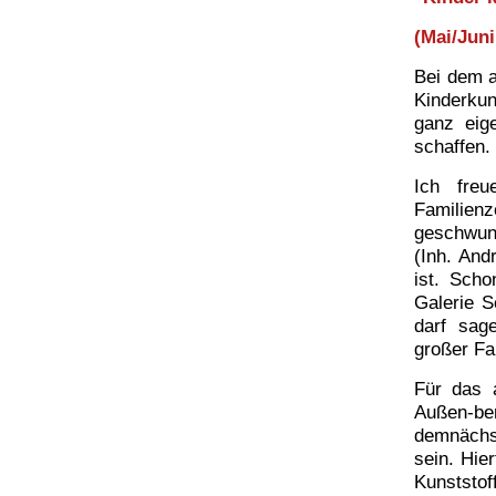
(Mai/Juni
Bei dem a
Kinderkun
ganz eige
schaffen.
Ich fre
Familienz
geschwun
(Inh. And
ist.
Scho
Galerie S
darf sag
großer Fa
Für das a
Außen-ber
demnäch
sein.
Hier
Kunststof