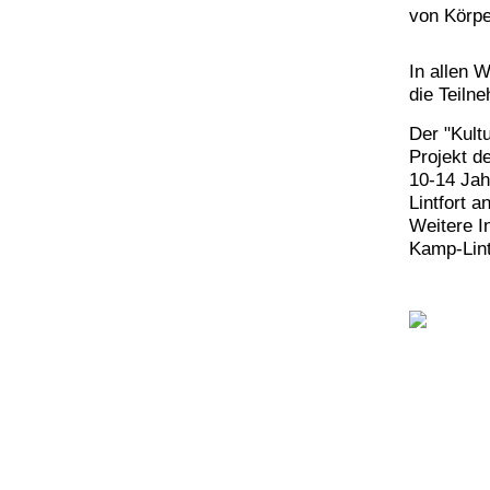
von Körpe
In allen 
die Teiln
Der "Kult
Projekt d
10-14 Jah
Lintfort a
Weitere I
Kamp-Lint