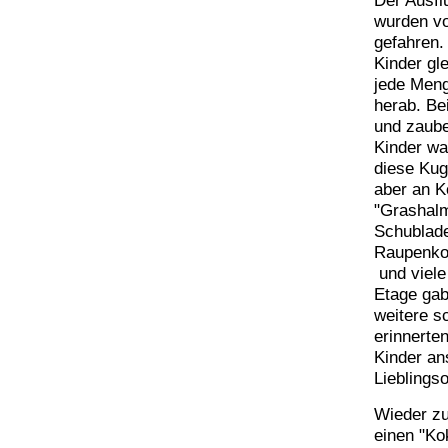
Der Ausfl
wurden v
gefahren.
Kinder gl
jede Meng
herab. Be
und zaube
Kinder wa
diese Kug
aber an 
"Grashalm
Schublade
Raupenkok
und viele
Etage gab
weitere s
erinnerte
Kinder an
Lieblings
Wieder zu
einen "Ko