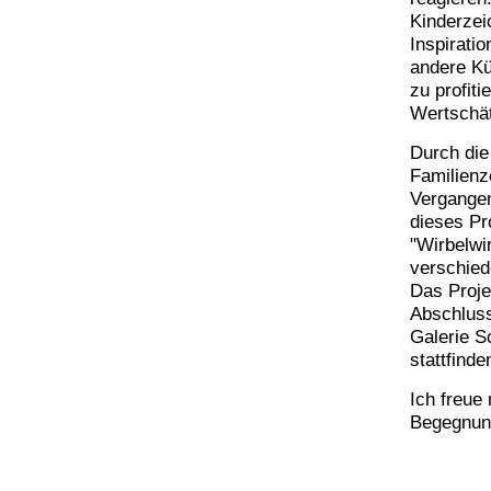
Kinderzei
Inspirati
andere Kün
zu profiti
Wertschät
Durch die
Familienz
Vergangen
dieses Pr
"Wirbelwi
verschied
Das Proje
Abschluss
Galerie S
stattfinde
Ich freue
Begegnun