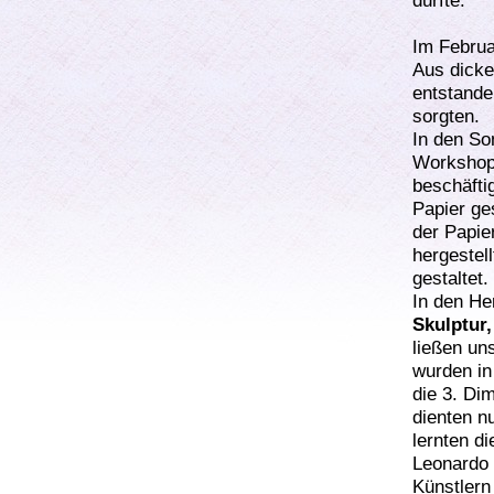
durfte.
Im Februa
Aus dicke
entstanden
sorgten.
In den So
Workshop 
beschäfti
Papier ge
der Papie
hergestel
gestaltet.
In den He
Skulptur
ließen u
wurden in
die 3. Di
dienten n
lernten d
Leonardo 
Künstlern