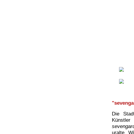
"sevenga
Die Stad
Künstle
sevengar
uralte W