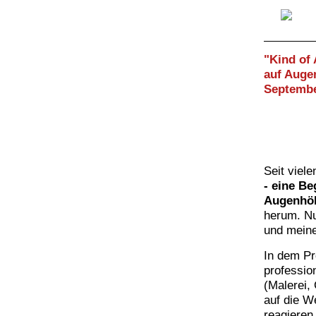
"Kind of
auf Aug
Septembe
Seit viele
- eine B
Augenhö
herum. Nu
und mein
In dem Pr
professio
(Malerei, 
auf die W
reagieren