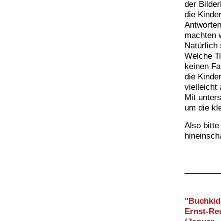
der Bilde
die Kinde
Antworten
machten w
Natürlich
Welche Ti
keinen Fal
die Kinde
vielleich
Mit unter
um die kl
Also bitte
hineinscha
"Buchkid
Ernst-Re