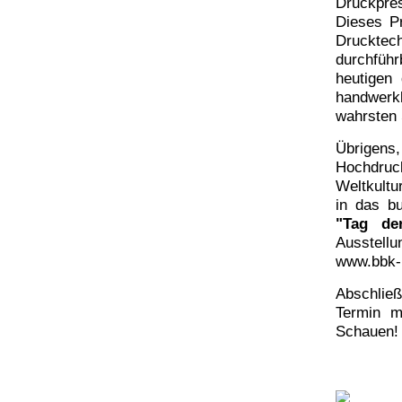
Druckpre
Dieses Pr
Druckte
durchführ
heutigen 
handwerkl
wahrsten 
Übrigens,
Hochdruc
Weltkultu
in das b
"Tag de
Ausstellu
www.bbk-
Abschließ
Termin m
Schauen!