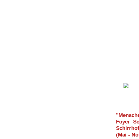
"Mensche
Foyer Sc
Schirrho
(Mai - N