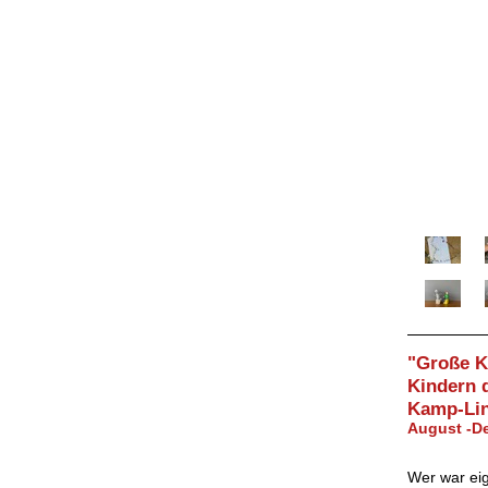
"Große Ku
Kindern 
Kamp-Lin
August -D
Wer war eig