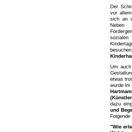
Der Schir
vor alle
sich an d
Neben 
Fördergem
sozialen
Kindertag
besuche
Kinderha
Um auch 
Gestaltun
etwas tro
wurde im
Hartman
(Künstler
dazu ein
und Beg
Folgende 
"Wie erl