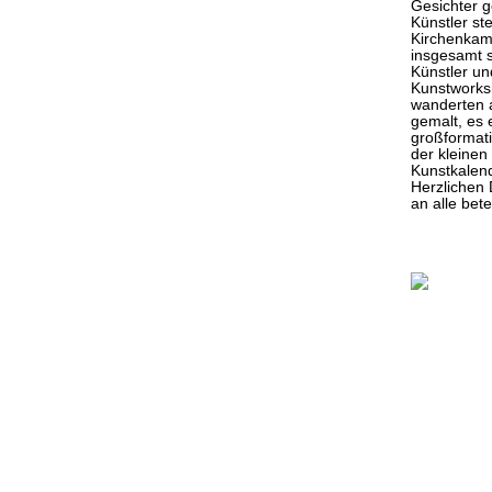
Gesichter 
Künstler st
Kirchenkamp
insgesamt s
Künstler un
Kunstworksh
wanderten a
gemalt, es 
großformat
der kleinen
Kunstkalend
Herzlichen
an alle bet