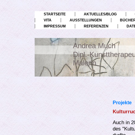
STARTSEITE
AKTUELLES/BLOG
VITA
AUSSTELLUNGEN
BÜCHER
IMPRESSUM
REFERENZEN
DAT
Andrea Much
Dipl.-Kunsttherapeu
Malerin
Projekte
Kulturru
Auch in 2
des "Kult