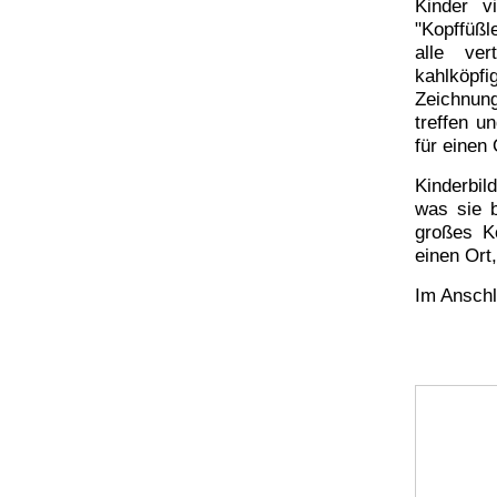
Kinder v
"Kopffüßle
alle ver
kahlköpf
Zeichnung
treffen u
für einen
Kinderbil
was sie 
großes K
einen Ort
Im Anschl