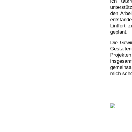
ich tatk
unterstü
den Arbei
entstande
Lintfort 
geplant.
Die Gewi
Gestalten
Projekte
insgesam
gemeinsam
mich scho