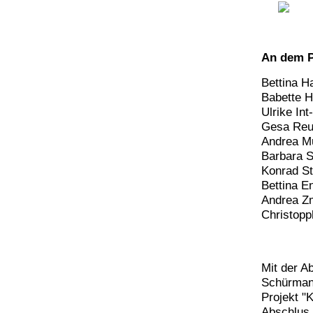
An dem Pr
Bettina H
Babette H
Ulrike In
Gesa Reut
Andrea Mu
Barbara S
Konrad St
Bettina E
Andrea Zm
Christopp
Mit der A
Schürmann
Projekt "
Abschlus.