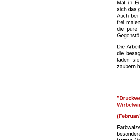
Mal in Ei
sich das 
Auch bei 
frei male
die pure
Gegenstän
Die Arbei
die besa
laden si
zaubern h
"Druckwe
Wirbelwi
(Februar
Farbwalz
besondere