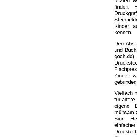
letzten W
finden.
Druckgr
Stempeld
Kinder a
kennen.
Den Absch
und Buch
goch.de).
Drucksto
Flachpre
Kinder w
gebunden
Vielfach 
für älter
eigene E
mühsam zu
Sinn. He
einfache
Druckte