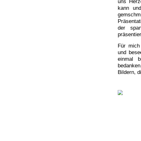
uns Herz
kann und
gemschmü
Präsentat
der spa
präsentie
Für mich
und besee
einmal b
bedanken
Bildern, d