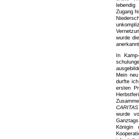
lebendig
Zugang hi
Niedersc
unkompliz
Vernetzu
wurde di
anerkannt
In Kamp-L
schulung
ausgebild
Mein neu
durfte ic
ersten Pr
Herbstfe
Zusamme
CARITAS 
wurde vo
Ganztags
Königin 
Kooperati