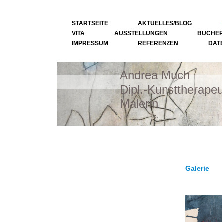
STARTSEITE
AKTUELLES/BLOG
VITA
AUSSTELLUNGEN
BÜCHER
IMPRESSUM
REFERENZEN
DAT
Andrea Much
Dipl.-Kunsttherapeu
Malerin
Galerie